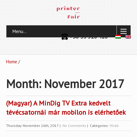
Menu...
+36 33 520 420
Home
/
Month:
November 2017
(Magyar) A MinDig TV Extra kedvelt
tévécsatornái már mobilon is elérhetőek
Thursday November 16th, 2017
|
No Comments
| Categories:
Hírek