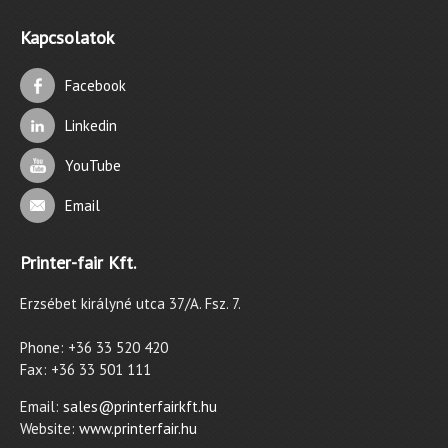
Kapcsolatok
Facebook
Linkedin
YouTube
Email
Printer-fair Kft.
Erzsébet királyné utca 37/A. Fsz. 7.
Phone: +36 33 520 420
Fax: +36 33 501 111
Email:
sales@printerfairkft.hu
Website:
www.printerfair.hu