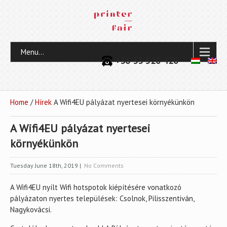
Menu...
+36 33 520 420
Home
/
Hírek
A Wifi4EU pályázat nyertesei környékünkön
A Wifi4EU pályázat nyertesei
környékünkön
Tuesday June 18th, 2019
|
No Comments
A Wifi4EU nyílt Wifi hotspotok kiépítésére vonatkozó
pályázaton nyertes települések: Csolnok, Pilisszentiván,
Nagykovácsi.