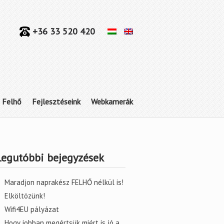
+36 33 520 420
Felhő
Fejlesztéseink
Webkamerák
Legutóbbi bejegyzések
Maradjon naprakész FELHŐ nélkül is!
Elköltözünk!
Wifi4EU pályázat
Hogy jobban megértsük miért is jó a