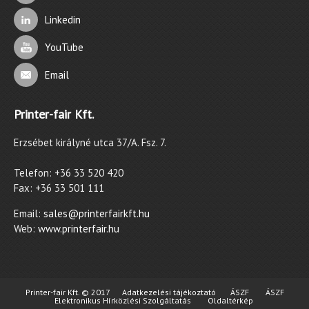
Linkedin
YouTube
Email
Printer-fair Kft.
Erzsébet királyné utca 37/A. Fsz. 7.
Telefon: +36 33 520 420
Fax: +36 33 501 111
Email:
sales@printerfairkft.hu
Web:
www.printerfair.hu
Printer-fair Kft. © 2017
Adatkezelési tájékoztató
ÁSZF
ÁSZF
Elektronikus Hírközlési Szolgáltatás
Oldaltérkép