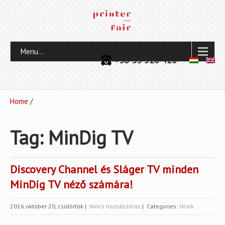
Menu...
+36 33 520 420
Home
/
Tag: MinDig TV
Discovery Channel és Sláger TV minden
MinDig TV néző számára!
2016 október 20, csütörtök
|
Nincs hozzászólás
| Categories:
Hírek